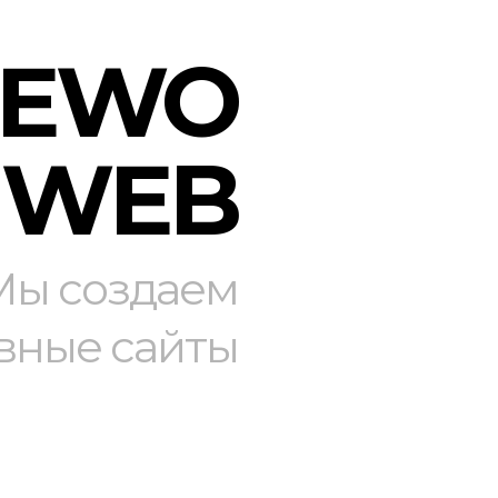
REWO
WEB
Мы создаем
вные сайты